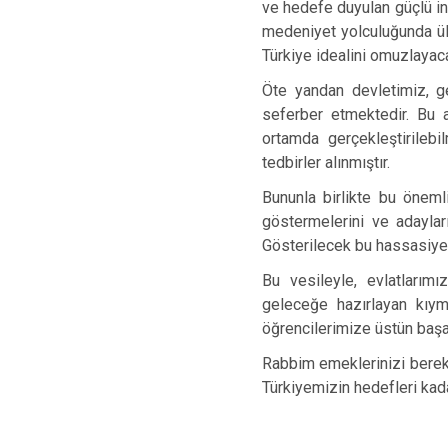
ve hedefe duyulan güçlü ina
medeniyet yolculuğunda ülk
Türkiye idealini omuzlayacak
Öte yandan devletimiz, ge
seferber etmektedir. Bu a
ortamda gerçekleştirilebi
tedbirler alınmıştır.
Bununla birlikte bu öneml
göstermelerini ve adayları
Gösterilecek bu hassasiyet
Bu vesileyle, evlatlarımı
geleceğe hazırlayan kıym
öğrencilerimize üstün başar
Rabbim emeklerinizi bereket
Türkiyemizin hedefleri kada