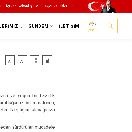
İçişleri Bakanlığı
Diğer Valilikler
LERİMİZ
GÜNDEM
İLETİŞİM
29
°C
uzun ve yoğun bir hazırlık
yürüttüğünüz bu maratonun,
in karşılığını alacağınıza
çmeden sürdürülen mücadele