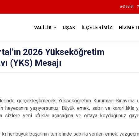
e-Devlet
VALİLİK
UŞAK
İLÇELERİMİZ
HİZMET
Valilikler
rtal’ın 2026 Yükseköğretim
vı (YKS) Mesajı
erinde gerçekleştirilecek Yükseköğretim Kurumları Sınavı’na 
in heyecanını yaşıyorsunuz. Büyük emek, sabır ve kararlılıkla 
a sizlere yeni ufuklar açacağına ve ortaya koyduğunuz gayret
r ki her büyük başarının temelinde sabırla verilen emek, vazge