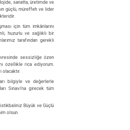
lojide, sanatta, üretimde ve
ın güçlü, müreffeh ve lider
teridir.
şması için tüm imkânlarını
i, huzurlu ve sağlıklı bir
larımız tarafından gerekli
çevresinde sessizliğe özen
nı özellikle rica ediyorum.
 olacaktır.
arı bilgiyle ve değerlerle
arı Sınavı’na girecek tüm
 istikbaliniz Büyük ve Güçlü
aim olsun.