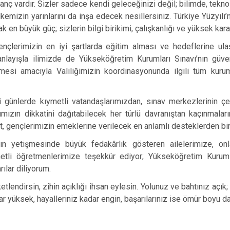
nç vardır. Sizler sadece kendi geleceğinizi değil; bilimde, tekno
emizin yarınlarını da inşa edecek nesillersiniz. Türkiye Yüzyılı’n
 en büyük güç; sizlerin bilgi birikimi, çalışkanlığı ve yüksek karak
nçlerimizin en iyi şartlarda eğitim alması ve hedeflerine ula
nlayışla ilimizde de Yükseköğretim Kurumları Sınavı’nın güvenl
lmesi amacıyla Valiliğimizin koordinasyonunda ilgili tüm kurum
i günlerde kıymetli vatandaşlarımızdan, sınav merkezlerinin 
mızın dikkatini dağıtabilecek her türlü davranıştan kaçınmaları
, gençlerimizin emeklerine verilecek en anlamlı desteklerden biri
zın yetişmesinde büyük fedakârlık gösteren ailelerimize, onl
etli öğretmenlerimize teşekkür ediyor; Yükseköğretim Kuruml
ılar diliyorum.
lendirsin, zihin açıklığı ihsan eylesin. Yolunuz ve bahtınız açık;
r yüksek, hayalleriniz kadar engin, başarılarınız ise ömür boyu d