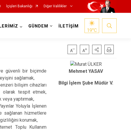
İçişleri Bakanlığı
Diğer Valilikler
LERİMİZ
GÜNDEM
İLETİŞİM
19
°C
ı ve güvenli bir biçimde
Mehmet YASAV
leyişini sağlamak,
Bilgi İşlem Şube Müdür V.
benzeri bilişim cihazları
n olarak tespit etmek,
k veya yaptırmak,
ayınlar Yoluyla İşlenen
e sağlanan hizmetlere
gizliliğini korumak,
ternet Toplu Kullanım