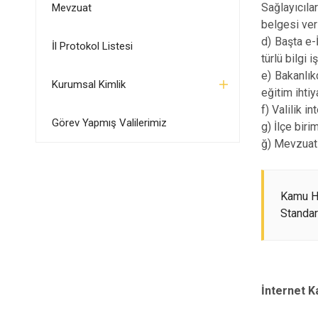
Sağlayıcıla
Mevzuat
belgesi ver
d) Başta e-
İl Protokol Listesi
türlü bilgi 
e) Bakanlık
Kurumsal Kimlik
eğitim ihti
f) Valilik i
Görev Yapmış Valilerimiz
g) İlçe bir
ğ) Mevzuat 
Kamu H
Standar
İnternet K