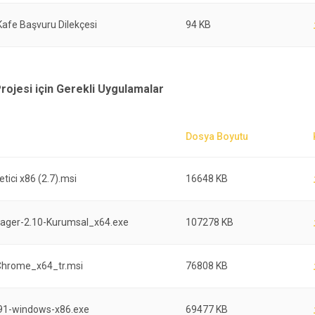
Kafe Başvuru Dilekçesi
94 KB
 Projesi için Gerekli Uygulamalar
tici x86 (2.7).msi
16648 KB
ager-2.10-Kurumsal_x64.exe
107278 KB
Chrome_x64_tr.msi
76808 KB
91-windows-x86.exe
69477 KB