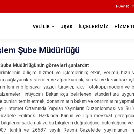
e-Devlet
VALİLİK
UŞAK
İLÇELERİMİZ
HİZMET
Valilikler
 İşlem Şube Müdürlüğü
m Şube Müdürlüğünün görevleri şunlardır:
birimlerinin bilişim hizmet ve işlemlerinin; etkin, verimli, hızl
ni sağlayacak sistemler ve ağlar kurmak, sürekli ve kesintisiz iş
irimlerinin bilgisayar, yazıcı, tarayıcı, faks, fotokopi, modem ve 
lzemeleri ihtiyacını Bakanlıkça belirlenen standartlara uygu
e bunları temin etmek, donanımların bakım ve onarımlarını yapma
ılı İnternet Ortamında Yapılan Yayınların Düzenlenmesi ve Bu Y
ücadele Edilmesi Hakkında Kanun ve ilgili mevzuat gereğinc
ik bilgilerini saklamak ve bu bilgilerin doğruluğunu, bütünlüğünü ve 
07 tarihli ve 26687 sayılı Resmî Gazete’de yayımlanan İn