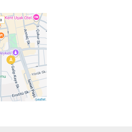
ta
A
Leaflet