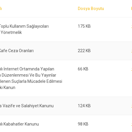
Toplu Kullanım Sağlayıcıları
175 KB
 Yönetmelik
Kafe Ceza Oranları
222 KB
lı İnternet Ortamında Yapılan
66 KB
ın Düzenlenmesi Ve Bu Yayınlar
şlenen Suçlarla Mücadele Edilmesi
ki Kanun
s Vazife ve Salahiyet Kanunu
124 KB
ılı Kabahatler Kanunu
98 KB