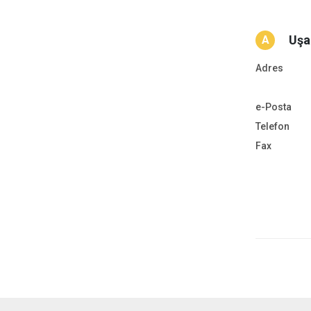
Uşa
A
Adres
e-Posta
Telefon
Fax