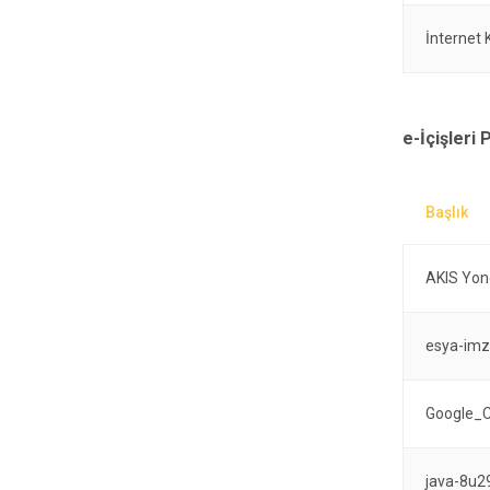
İnternet 
e-İçişleri
AKIS Yone
esya-imz
Google_
java-8u2