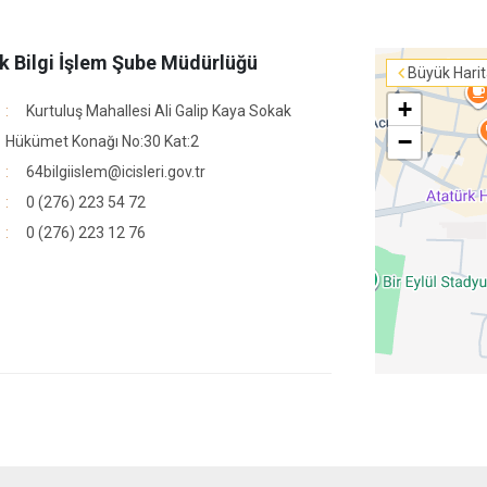
k Bilgi İşlem Şube Müdürlüğü
Büyük Hari
+
Kurtuluş Mahallesi Ali Galip Kaya Sokak
−
Hükümet Konağı No:30 Kat:2
64bilgiislem@icisleri.gov.tr
0 (276) 223 54 72
0 (276) 223 12 76