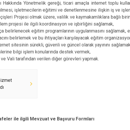
rı Hakkında Yönetmelik gereği, ticari amaçla internet toplu kulla
ilmesi, işletmecilerin eğitimi ve denetlenmesine ilişkin iş ve işl
İçişleri Projesi olmak üzere, valilik ve kaymakamlıklara bağlı bi
işlem projesi ile ilgili koordinasyon ve işbirliğini sağlamak,
ça belirlenecek eğitim programlarının uygulanmasını sağlamak, eğ
yacını belirlemek ve bu ihtiyaçları karşılayacak eğitim organizasy
nternet sitesinin sürekli, güvenli ve güncel olarak yayınını sağlamak
imlerine bilgi işlem konularında destek vermek,
ve Vali tarafından verilen diğer görevleri yapmak.
izmet
dı
afeler ile ilgili Mevzuat ve Başvuru Formları