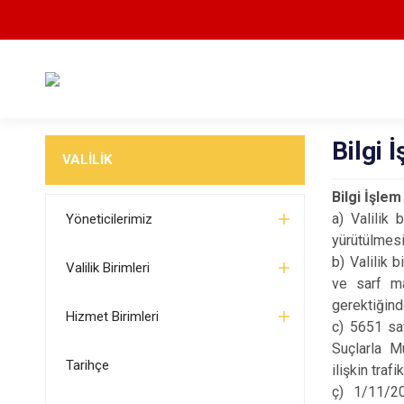
Bilgi
VALİLİK
Bilgi İşle
a) Valilik 
Yöneticilerimiz
yürütülmesi
b) Valilik b
Valilik Birimleri
ve sarf ma
gerektiğind
Hizmet Birimleri
c) 5651 say
Suçlarla M
Tarihçe
ilişkin traf
ç) 1/11/20