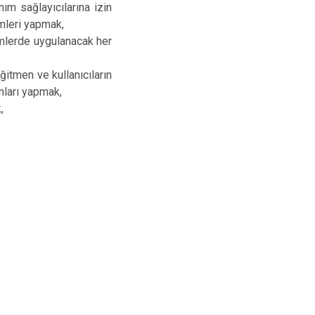
nım sağlayıcılarına izin
emleri yapmak,
rimlerde uygulanacak her
itmen ve kullanıcıların
onları yapmak,
,