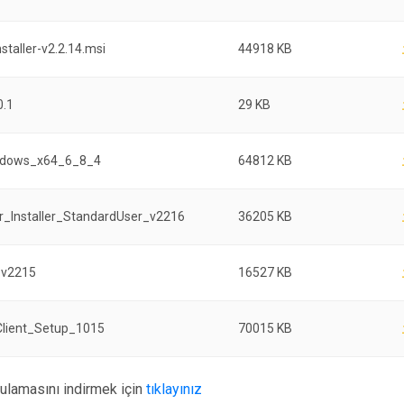
staller-v2.2.14.msi
44918 KB
0.1
29 KB
ndows_x64_6_8_4
64812 KB
r_Installer_StandardUser_v2216
36205 KB
i-v2215
16527 KB
Client_Setup_1015
70015 KB
ulamasını indirmek için
tıklayınız