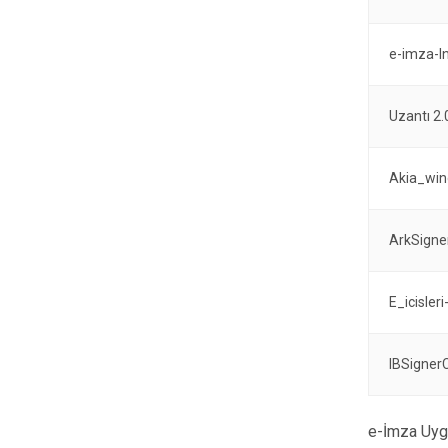
e-imza-In
Uzantı 2.
Akia_wi
ArkSigne
E_icisler
IBSigner
e-İmza Uyg