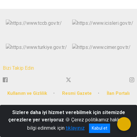
Bizi Takip Edin
Kullanım ve Gizlilik
Resmi Gazete
İlan Portalı
Kurtuluş Mahallesi Ali Galip Kaya Sokak No:30
Sizlere daha iyi hizmet verebilmek için sitemizde
0276 223 54 70
çerezlere yer veriyoruz
🍪 Çerez politikamız hakkında
bilgi edinmek için
tıklayınız
Kabul et